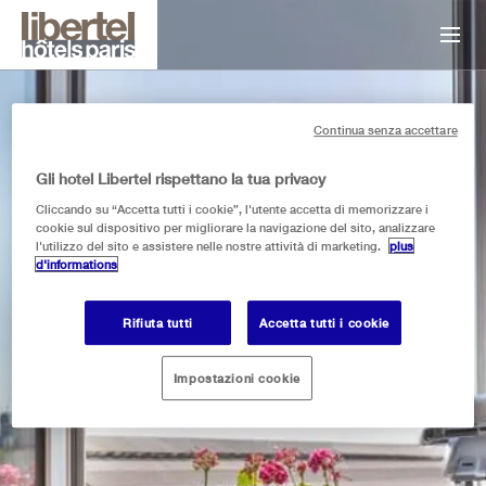
Continua senza accettare
Gli hotel Libertel rispettano la tua privacy
Cliccando su “Accetta tutti i cookie”, l'utente accetta di memorizzare i
cookie sul dispositivo per migliorare la navigazione del sito, analizzare
libertel austerlitz jardin des plantes
libertel montmartre opér
libertel canal saint-marti
libertel gare du nord suè
libertel gare de l’est fr
l'utilizzo del sito e assistere nelle nostre attività di marketing.
plus
VISTA DALLA
d'informations
STANZA
Rifiuta tutti
Accetta tutti i cookie
505
Impostazioni cookie